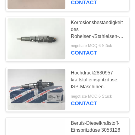
CONTACT
13
Hydraulikventil-
Korrosionsbeständigkeit
des
Platte
Roheisen-/Stahleisen-
Dieselmotorkraftstoff-
negotiate MOQ:6 Stück
Injektor-5268408
CONTACT
Hochdruck2830957
20
kraftstoffeinspritzdüse,
ISB-Maschinen-
Bagger-Ventil
Dieselleistungs-
negotiate MOQ:6 Stück
Injektoren
CONTACT
Berufs-Dieselkraftstoff-
Einspritzdüse 3053126