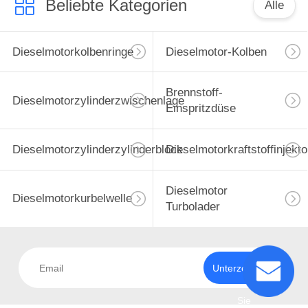
Beliebte Kategorien
Alle
Edelstahlebenenwasch
Dieselmotorkolbenringe
Dieselmotor-Kolben
Brennstoff-
Dieselmotorzylinderzwischenlage
Einspritzdüse
Dieselmotorzylinderzylinderblock
Dieselmotorkraftstoffinjekto
Dieselmotor
Dieselmotorkurbelwelle
Turbolader
Unterzeichnen
Sie