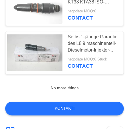
KT38 KTA38 ISO-
9
Zustimmung
negotiate MOQ:6
CONTACT
Bagger-Lager
Selbst1-jährige Garantie
des L8.9 maschinenteil-
Dieselmotor-Injektor-
3975929
negotiate MOQ:6 Stück
CONTACT
30
Betonpumpe-
Ersatzteile
No more things
KONTAKT!
23