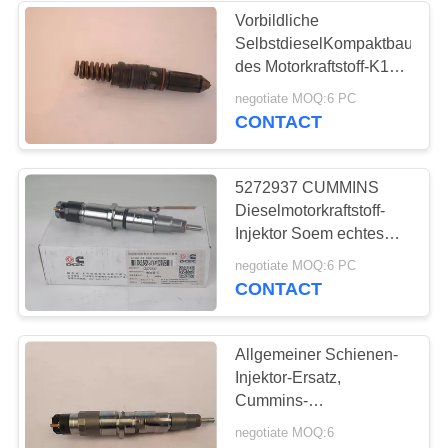
Vorbildliche
SelbstdieselKompaktbauweis
25
des Motorkraftstoff-K19
des Injektor-3022197
negotiate MOQ:6 PC
Dieselmotorkurbelwelle
CONTACT
5272937 CUMMINS
Dieselmotorkraftstoff-
Injektor Soem echtes
Standardverpacken
30
negotiate MOQ:6 PC
CONTACT
Dieselmotor
Turbolader
Allgemeiner Schienen-
Injektor-Ersatz,
Cummins-
Brennstoffinjektoren
negotiate MOQ:6
5263308 0445120236