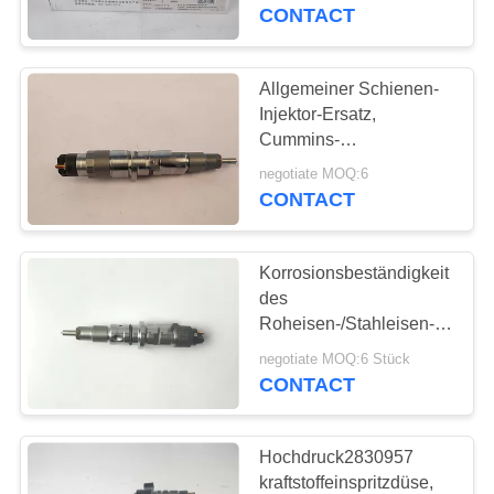
CONTACT
KONTAKTIEREN
SIE
Allgemeiner Schienen-
11
UNS
Injektor-Ersatz,
Cummins-
Dieselmotorzylinderzwi
Brennstoffinjektoren
FORDERN
negotiate MOQ:6
5263308 0445120236
CONTACT
SIE
EIN
Korrosionsbeständigkeit
ZITAT
des
Roheisen-/Stahleisen-
23
Dieselmotorkraftstoff-
SITEMAP
negotiate MOQ:6 Stück
Brennstoff-
Injektor-5268408
CONTACT
Einspritzdüse
PRIVACY
Hochdruck2830957
POLICY
kraftstoffeinspritzdüse,