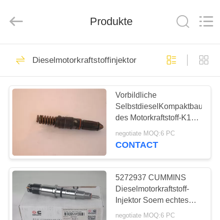
Road
Enterprise
Management
Services
Produkte
Co.,LTD.
All
Rights
Reserved.
ZUHAUSE
37
Dieselmotorkraftstoffinjektor
Dieselmotorkolbenringe
PRODUKTE
Vorbildliche
SelbstdieselKompaktbauweis
WIR
des Motorkraftstoff-K19
ÜBER
des Injektor-3022197
negotiate MOQ:6 PC
UNS
CONTACT
18
WERKSFÜHRUNG
5272937 CUMMINS
Dieselmotor-Kolben
Dieselmotorkraftstoff-
Injektor Soem echtes
QUALITÄTSKONTROLLE
Standardverpacken
negotiate MOQ:6 PC