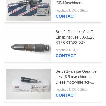
ISB-Maschinen-
Dieselleistungs-
negotiate MOQ:6 Stück
Injektoren
CONTACT
11
Dieselmotorzylinderzyli
Berufs-Dieselkraftstoff-
Einspritzdüse 3053126
KT38 KTA38 ISO-
Zustimmung
negotiate MOQ:6
CONTACT
17
Selbst1-jährige Garantie
des L8.9 maschinenteil-
Dieselmotorkraftstoffinje
Dieselmotor-Injektor-
3975929
negotiate MOQ:6 Stück
CONTACT