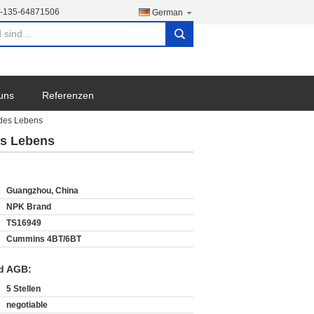
-135-64871506
German
search
 uns
Referenzen
 des Lebens
es Lebens
Guangzhou, China
NPK Brand
TS16949
Cummins 4BT/6BT
d AGB:
5 Stellen
negotiable