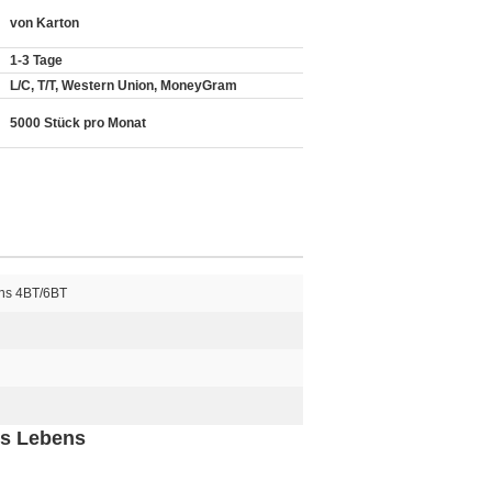
von Karton
1-3 Tage
L/C, T/T, Western Union, MoneyGram
5000 Stück pro Monat
s 4BT/6BT
es Lebens