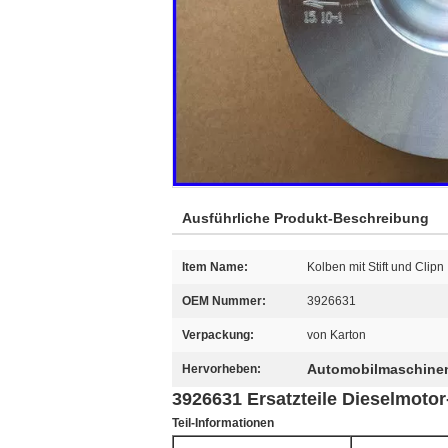
Ausführliche Produkt-Beschreibung
Item Name:
Kolben mit Stift und Clipn
OEM Nummer:
3926631
Verpackung:
von Karton
Automobilmaschine
Hervorheben:
3926631 Ersatzteile Dieselmot
Teil-Informationen