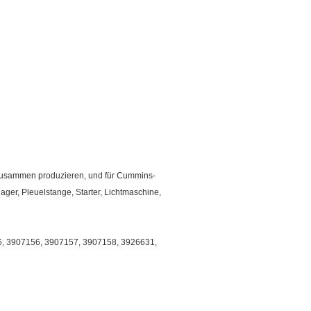
r zusammen produzieren, und für Cummins-
ger, Pleuelstange, Starter, Lichtmaschine,
6, 3907156, 3907157, 3907158, 3926631,