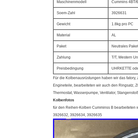
Maschinenmodell
Cummins 4BT/
Soem-Zahl
3926631
Gewicht
1.8kg pro PC
Material
AL
Paket
Neutrales Paket
Zahlung
T/T, Western U
Preisbedingung
UHRKETTE od
Für die Kolbenausrüstungen haben wir das fatory,
Engineteile, bearbeiteten wir auch den Ringsatz, 
Thermostat, Wasserpumpe, Ventilator, Stangenstoß, 
Kolbenfotos
für den Reihen-Kolben Cumminss B bearbeiteten 
3926632, 3926634, 3926635