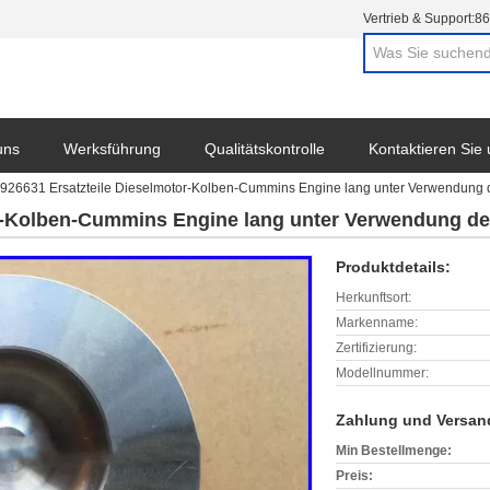
Vertrieb & Support:
86
uns
Werksführung
Qualitätskontrolle
Kontaktieren Sie
926631 Ersatzteile Dieselmotor-Kolben-Cummins Engine lang unter Verwendung
or-Kolben-Cummins Engine lang unter Verwendung d
Produktdetails:
Herkunftsort:
Markenname:
Zertifizierung:
Modellnummer:
Zahlung und Versan
Min Bestellmenge:
Preis: