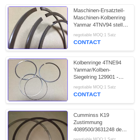
Maschinen-Ersatzteil-
Maschinen-Kolbenring
Yanmar 4TNV94 stellte
129906-22050 ein
negotiable MOQ:1 Satz
CONTACT
Kolbenringe 4TNE94
Yanmar/Kolben-
Siegelring 129901 -
22050 lang unter
negotiable MOQ:1 Satz
Verwendung des
CONTACT
Lebens
Cumminss K19
Zustimmung
4089500/3631248 der
Dieselmotor-
negotiable MOQ:1 Satz