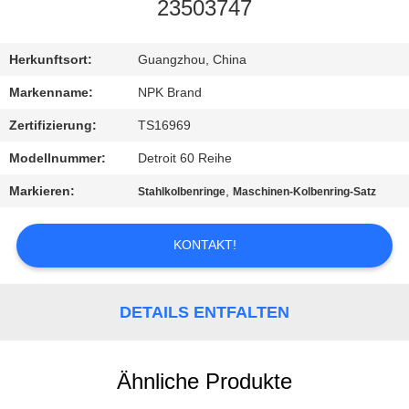
23503747
KONTAKTIEREN
SIE
Herkunftsort:
Guangzhou, China
UNS
Markenname:
NPK Brand
Zertifizierung:
TS16969
FORDERN
Modellnummer:
Detroit 60 Reihe
SIE
Markieren:
,
Stahlkolbenringe
Maschinen-Kolbenring-Satz
EIN
ZITAT
KONTAKT!
SITEMAP
DETAILS ENTFALTEN
PRIVACY
Ähnliche Produkte
POLICY