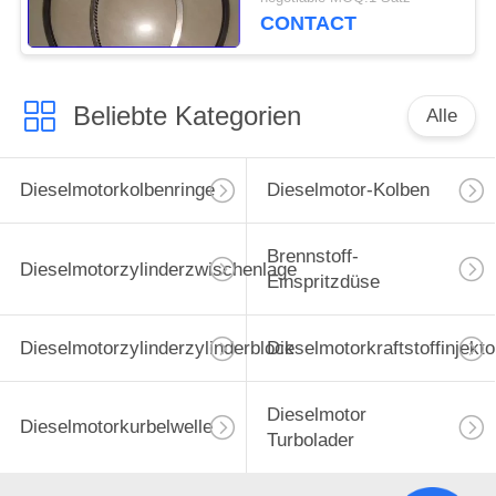
Kolbenring-TS16969
CONTACT
Beliebte Kategorien
Alle
Dieselmotorkolbenringe
Dieselmotor-Kolben
Brennstoff-
Dieselmotorzylinderzwischenlage
Einspritzdüse
Dieselmotorzylinderzylinderblock
Dieselmotorkraftstoffinjekto
Dieselmotor
Dieselmotorkurbelwelle
Turbolader