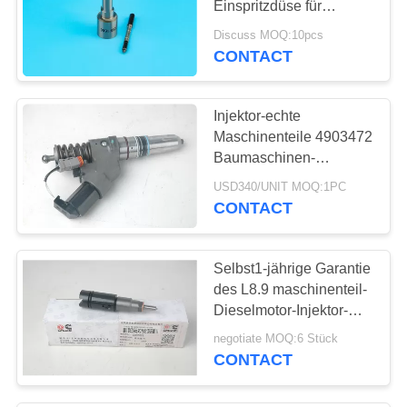
Einspritzdüse für
Automobil-Schiffsmotor
Discuss MOQ:10pcs
CONTACT
Injektor-echte
Maschinenteile 4903472
Baumaschinen-
Cumminss QSM11
USD340/UNIT MOQ:1PC
CONTACT
Selbst1-jährige Garantie
des L8.9 maschinenteil-
Dieselmotor-Injektor-
3975929
negotiate MOQ:6 Stück
CONTACT