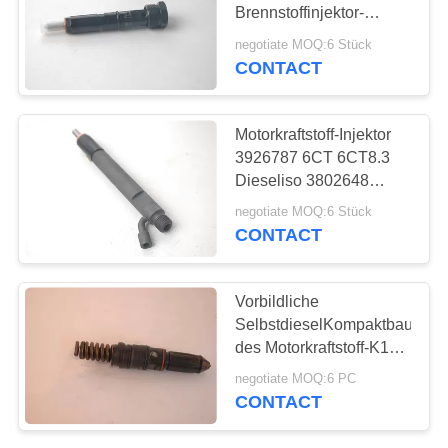
Brennstoffinjektor-
Roheisen/Stahleisen-
negotiate MOQ:6 Stück
Material
CONTACT
Motorkraftstoff-Injektor
3926787 6CT 6CT8.3
Dieseliso 3802648
bescheinigt
negotiate MOQ:6 Stück
CONTACT
Vorbildliche
SelbstdieselKompaktbauweis
des Motorkraftstoff-K19
des Injektor-3022197
negotiate MOQ:6 PC
CONTACT