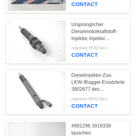
Injektoren
CONTACT
KONTAKTIEREN
SIE
Ursprünglicher
UNS
Dieselmotorkraftstoff-
Injektor, Injektor
3280772 der
FORDERN
negotiate MOQ:6pcs
Zapfpistole-6BT
CONTACT
SIE
EIN
Dieselinjektor-Zus-
ZITAT
LKW-/Bagger-Ersatzteile
3802677 des
Motorkraftstoff-6BT
SITEMAP
negotiate MOQ:6pcs
CONTACT
PRIVACY
4991296 3919339
POLICY
tauschen