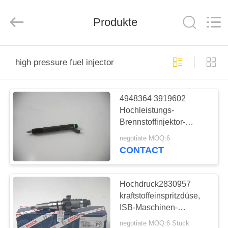
Road
Enterprise
Management
Services
Produkte
Co.,LTD.
All
Rights
Reserved.
ZUHAUSE
high pressure fuel injector
PRODUKTE
4948364 3919602
Hochleistungs-
WIR
Brennstoffinjektor-
ÜBER
Bewegungsersatzteile
negotiate MOQ:6
1.3kg
UNS
CONTACT
WERKSFÜHRUNG
Hochdruck2830957
kraftstoffeinspritzdüse,
ISB-Maschinen-
QUALITÄTSKONTROLLE
Dieselleistungs-
negotiate MOQ:6 Stück