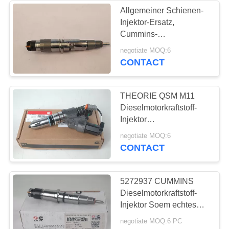
Allgemeiner Schienen-
Injektor-Ersatz,
Cummins-
Brennstoffinjektoren
negotiate MOQ:6
5263308 0445120236
CONTACT
THEORIE QSM M11
Dieselmotorkraftstoff-
Injektor
Soem/Standardgröße
negotiate MOQ:6
4026222
CONTACT
5272937 CUMMINS
Dieselmotorkraftstoff-
Injektor Soem echtes
Standardverpacken
negotiate MOQ:6 PC