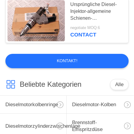
Ursprüngliche Diesel-
Injektor-allgemeine
Schienen-
Benzineinspritzung
negotiate MOQ:6
3411754 des LKW-M11
CONTACT
KONTAKT!
Beliebte Kategorien
Alle
Dieselmotorkolbenringe
Dieselmotor-Kolben
Brennstoff-
Dieselmotorzylinderzwischenlage
Einspritzdüse