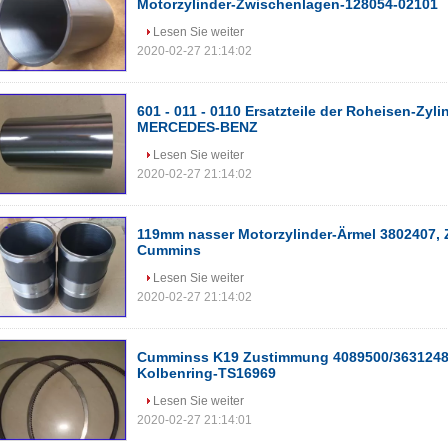
Motorzylinder-Zwischenlagen-128054-02101
Lesen Sie weiter
2020-02-27 21:14:02
601 - 011 - 0110 Ersatzteile der Roheisen-Zy
MERCEDES-BENZ
Lesen Sie weiter
2020-02-27 21:14:02
119mm nasser Motorzylinder-Ärmel 3802407, 
Cummins
Lesen Sie weiter
2020-02-27 21:14:02
Cumminss K19 Zustimmung 4089500/3631248 
Kolbenring-TS16969
Lesen Sie weiter
2020-02-27 21:14:01