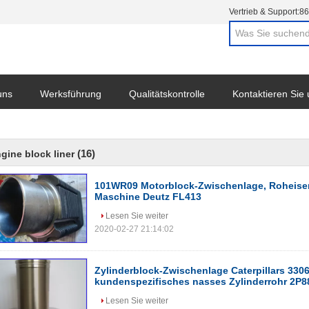
Vertrieb & Support:
86
uns
Werksführung
Qualitätskontrolle
Kontaktieren Sie
(16)
gine block liner
101WR09 Motorblock-Zwischenlage, Roheisen
Maschine Deutz FL413
Lesen Sie weiter
2020-02-27 21:14:02
Zylinderblock-Zwischenlage Caterpillars 3306
kundenspezifisches nasses Zylinderrohr 2P8
Lesen Sie weiter