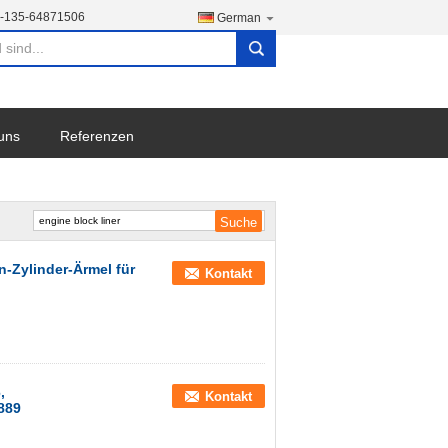
-135-64871506
German
search
 uns
Referenzen
-Zylinder-Ärmel für
Kontakt
,
Kontakt
889