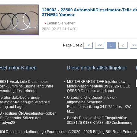
129002 - 22500 AutomobilDieselmotor-Teile d
3TNE84 Yanmar
Lesen Sie weiter
2020-02-27 21:14:01
Page 1 of 2
|<
<<
1
2
>>
eselmotor-Kolben
Dieselmotorkraftstoffinjektor
6631 Ersatzteile Dieselmotor-
MOTORKRAFTSTOFF-Injektor-Lkw-
ben-Cummins Engine lang unter
Motor-Maschinenteile 3939826 DCEC
wendung des Lebens
QSB5.9 Dieseliso anerkannt
erator-Satz-Legierungs-
Ursprüngliche Diesel-Injektor-
selmotor-Kolben-große stabile
allgemeine Schienen-
stung auf Lager
Benzineinspritzung 3411754 des LKW-
M11
 - rostiger Öl-Dieselmotor-Kolben
 für Generator-Sätzen des
Berufs-Dieselkraftstoff-Einspritzdüse
iradym28
3053126 KT38 KTA38 ISO-Zustimmung
ität Dieselmotorkolbenringe Fournisseur. © 2020 - 2025 Beijing Silk Road Enterpr