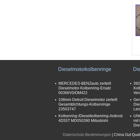
Dieselmotorkolbenringe
Di
MERCEDES-BENZauto zerteilt
392
Dieselmotor-Kolbenring-Ersatz
Kol
00366V0/OM422
Ver
108mm Detroit Dieselmotor zerteilt
Gen
Gesamtdichtungs-Kolbenringe
Die
23503747
Lei
Kolbenring-/Dieselkolbenring-Antirost
UNO
4D55T MD050390 Mitsubishi
mit
Dre
Datenschutz-Bestimmungen
| China Gut Qual