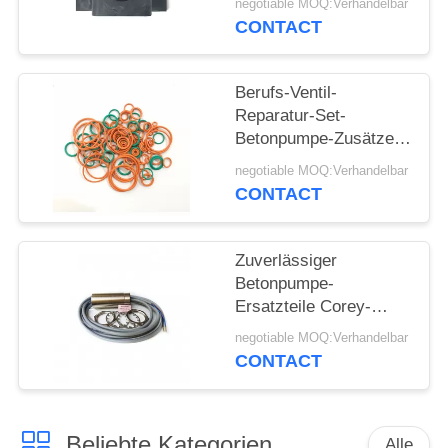
negotiable MOQ:Verhandelbar
Dämpfung sind
CONTACT
Berufs-Ventil-
Reparatur-Set-
Betonpumpe-Zusätze
HAWE Mehrweg-
negotiable MOQ:Verhandelbar
CONTACT
Zuverlässiger
Betonpumpe-
Ersatzteile Corey-
Näherungsschalter
negotiable MOQ:Verhandelbar
einfach zu steuern
CONTACT
Beliebte Kategorien
Alle