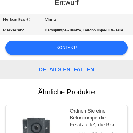
Entwurf
KONTAKTIEREN
SIE
Herkunftsort:
China
UNS
Markieren:
,
Betonpumpe-Zusätze
Betonpumpe-LKW-Teile
FORDERN
KONTAKT!
SIE
EIN
DETAILS ENTFALTEN
ZITAT
Ähnliche Produkte
SITEMAP
Ordnen Sie eine
PRIVACY
Betonpumpe-die
POLICY
Ersatzteile/, die Block
stoßfestes BE-120