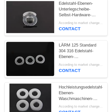
Edelstahl-Ebenen-
Unterlegscheibe-
Selbst-Hardware-
Verbindungsstück des
According to market changes MOQ:20000pcs
großer Durchmesser-
CONTACT
Rundschreiben-316
LÄRM 125 Standard
304 316 Edelstahl-
Ebenen-
Waschmaschinen-
According to market changes MOQ:20000pcs
Befestiger-
CONTACT
Verbindungsstück
Hochleistungsedelstahl-
Ebenen-
Waschmaschinen-
industrieller
According to market changes MOQ:20000pcs
Gebrauchs-hohe Härte