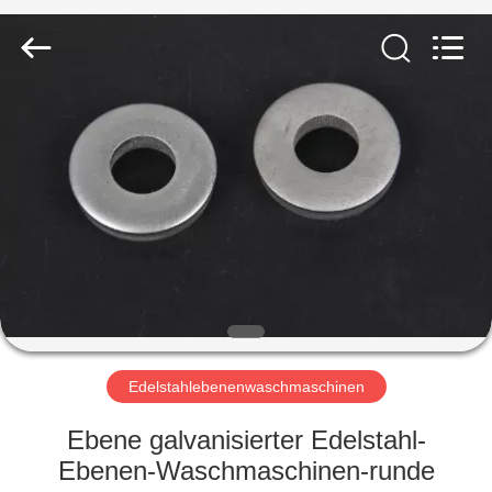
Road
Enterprise
Management
Services
Co.,LTD.
All
Rights
Reserved.
ZUHAUSE
PRODUKTE
WIR
ÜBER
UNS
WERKSFÜHRUNG
Edelstahlebenenwaschmaschinen
Ebene galvanisierter Edelstahl-
QUALITÄTSKONTROLLE
Ebenen-Waschmaschinen-runde