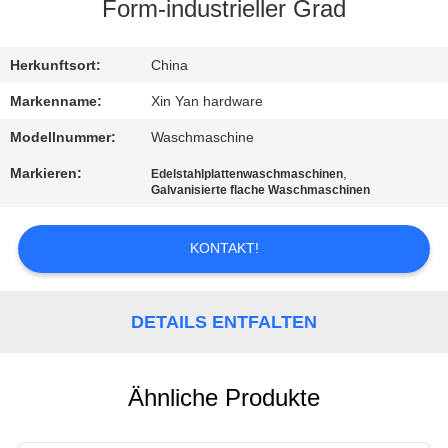
Form-industrieller Grad
KONTAKTIEREN
SIE
Herkunftsort:
China
UNS
Markenname:
Xin Yan hardware
Modellnummer:
Waschmaschine
FORDERN
Markieren:
,
Edelstahlplattenwaschmaschinen
Galvanisierte flache Waschmaschinen
SIE
EIN
KONTAKT!
ZITAT
DETAILS ENTFALTEN
SITEMAP
PRIVACY
Ähnliche Produkte
POLICY