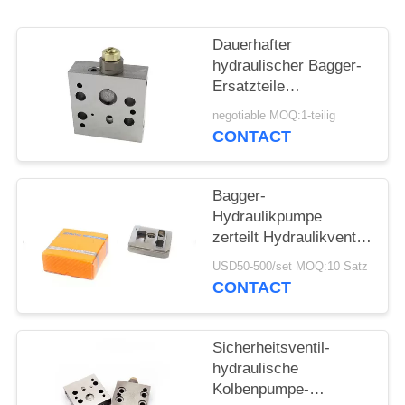
Dauerhafter
hydraulischer Bagger-
Ersatzteile
Ablassventil-
negotiable MOQ:1-teilig
KOMATSU PC200-6
CONTACT
Bagger-
Hydraulikpumpe
zerteilt Hydraulikventil-
Platte für HPV-
USD50-500/set MOQ:10 Satz
Hochdruck
CONTACT
Sicherheitsventil-
hydraulische
Kolbenpumpe-