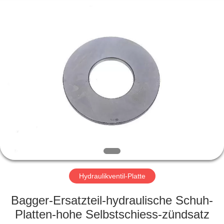
Road
Enterprise
Management
Services
Co.,LTD.
All
Rights
Reserved.
ZUHAUSE
PRODUKTE
WIR
ÜBER
UNS
WERKSFÜHRUNG
Hydraulikventil-Platte
Bagger-Ersatzteil-hydraulische Schuh-
QUALITÄTSKONTROLLE
Platten-hohe Selbstschiess-zündsatz