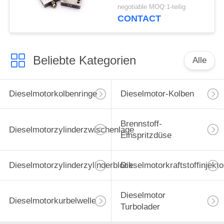
Ersatzteile KOMATSU
negotiable MOQ:1-teilig
PC200 für Minibagger
CONTACT
Beliebte Kategorien
Alle
Dieselmotorkolbenringe
Dieselmotor-Kolben
Brennstoff-
Dieselmotorzylinderzwischenlage
Einspritzdüse
Dieselmotorzylinderzylinderblock
Dieselmotorkraftstoffinjekto
Dieselmotor
Dieselmotorkurbelwelle
Turbolader