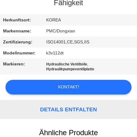
Fähigkeit
KONTAKTIEREN
SIE
Herkunftsort:
KOREA
UNS
Markenname:
PMC/Dongxian
Zertifizierung:
ISO14001,CE,SGS,IIS
FORDERN
Modellnummer:
k3v112dt
SIE
Markieren:
,
Hydraulische Ventilteile
EIN
Hydraulikpumpeventilplatte
ZITAT
KONTAKT!
SITEMAP
DETAILS ENTFALTEN
PRIVACY
POLICY
Ähnliche Produkte