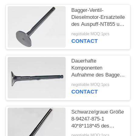
Bagger-Ventil-
Dieselmotor-Ersatzteile
des Auspuff-NT855 und
des Einlasses 135957
negotiable MOQ:1pcs
145701
CONTACT
Dauerhafte
Komponenten
Aufnahme des Bagger-
6D31 und
negotiable MOQ:1pcs
Auslassventile
CONTACT
ME011244
Schwarze/graue Größe
8-94247-875-1
40*8*118*45 des
Bagger-4JB1 des
negotiable MOQ:1pcs