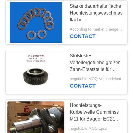
Starke dauerhafte flache
Hochleistungswaschmaschine
25
flache
Waschmaschinen-
According to market changes MOQ:20000pcs
Dieselmotorkurbelwelle
niedrige Wartung
CONTACT
Stoßfestes
Verteilergetriebe großer
Zahn-Ersatzteile für
Betonpumpe
30
negotiable MOQ:Verhandelbar
CONTACT
Dieselmotor
Turbolader
Hochleistungs-
Kurbelwelle Cumminss
M11 für Bagger EC210
6623-111
negotiable MOQ:1pcs