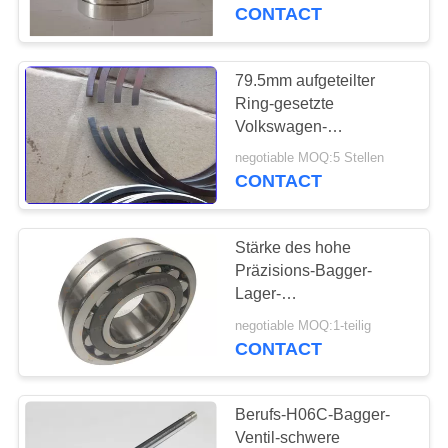
CONTACT
KONTAKTIEREN
SIE
79.5mm aufgeteilter
11
UNS
Ring-gesetzte
Volkswagen-
Dieselmotorzylinderzwi
Kolbenringe für
FORDERN
negotiable MOQ:5 Stellen
Korrosionsbeständigkeit
CONTACT
SIE
des Polo-1.9L
EIN
Stärke des hohe
ZITAT
Präzisions-Bagger-
Lager-
23
Selbstübereinstimmende
SITEMAP
negotiable MOQ:1-teilig
Brennstoff-
Rollenlager-80mm
CONTACT
Einspritzdüse
PRIVACY
Berufs-H06C-Bagger-
POLICY
Ventil-schwere