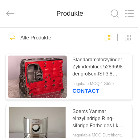
Road
Enterprise
Management
Services
Produkte
Co.,LTD.
All
Rights
Reserved.
ZUHAUSE
37
Alle Produkte
Dieselmotorkolbenringe
PRODUKTE
Standardmotorzylinder-
Zylinderblock 5289698
WIR
der größen-ISF3.8
ÜBER
Dieseliso anerkannt
negotiate MOQ:1 Stück
UNS
CONTACT
18
WERKSFÜHRUNG
Soems Yanmar
Dieselmotor-Kolben
einzylindrige Ring-
silbrige Farbe des Lkw-
QUALITÄTSKONTROLLE
Motor-Kolben-vier
negotiable MOQ:Durchkontaktierung