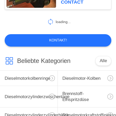
CONTACT
13
Hydraulikventil-
loading...
Platte
KONTAKT!
Beliebte Kategorien
Alle
20
Bagger-Ventil
Dieselmotorkolbenringe
Dieselmotor-Kolben
Brennstoff-
Dieselmotorzylinderzwischenlage
Einspritzdüse
Dieselmotorzylinderzylinderblock
Dieselmotorkraftstoffinjekto