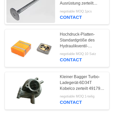
Ausrüstung zerteilt
13711-1550 13715-1110
negotiable MOQ:1pcs
CONTACT
11
Dieselmotorzylinderzyli
Hochdruck-Platten-
Standardgröße des
Hydraulikventil-
HPV102/Farbe
negotiable MOQ:10 Satz
CONTACT
17
Kleiner Bagger Turbo-
Ladegerät-6D34T
Dieselmotorkraftstoffinje
Kobelco zerteilt 49179-
17822 49185-01010
negotiable MOQ:1-teilig
CONTACT