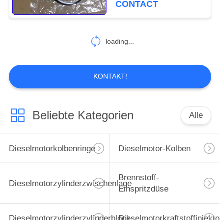
CONTACT
13
Hydraulikventil-
loading...
Platte
KONTAKT!
Beliebte Kategorien
Alle
20
Bagger-Ventil
Dieselmotorkolbenringe
Dieselmotor-Kolben
Brennstoff-
Dieselmotorzylinderzwischenlage
Einspritzdüse
Dieselmotorzylinderzylinderblock
Dieselmotorkraftstoffinjekto