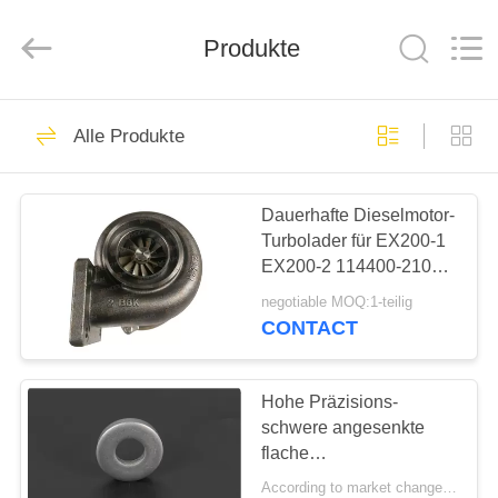
Road
Enterprise
Management
Services
Produkte
Co.,LTD.
All
Rights
Reserved.
ZUHAUSE
37
Alle Produkte
Dieselmotorkolbenringe
PRODUKTE
Dauerhafte Dieselmotor-
Turbolader für EX200-1
WIR
EX200-2 114400-2100
ÜBER
6BD1
negotiable MOQ:1-teilig
UNS
CONTACT
18
WERKSFÜHRUNG
Hohe Präzisions-
Dieselmotor-Kolben
schwere angesenkte
flache
QUALITÄTSKONTROLLE
Waschmaschine/galvanisierte
According to market changes MOQ:20000pcs