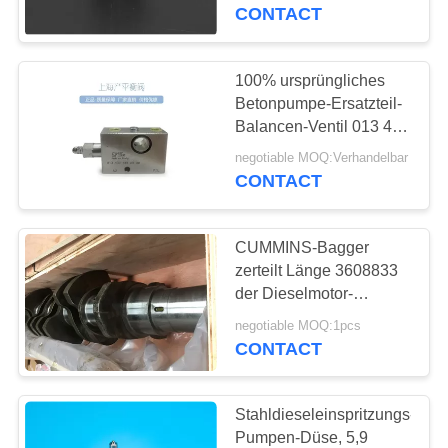
Fender-
CONTACT
Waschmaschinen
KONTAKTIEREN
SIE
100% ursprüngliches
11
UNS
Betonpumpe-Ersatzteil-
Balancen-Ventil 013 439
Dieselmotorzylinderzwi
104 A4 30
FORDERN
negotiable MOQ:Verhandelbar
CONTACT
SIE
EIN
CUMMINS-Bagger
ZITAT
zerteilt Länge 3608833
der Dieselmotor-
23
Kurbelwellen-1299.2mm
SITEMAP
negotiable MOQ:1pcs
Brennstoff-
CONTACT
Einspritzdüse
PRIVACY
Stahldieseleinspritzungs-
POLICY
Pumpen-Düse, 5,9